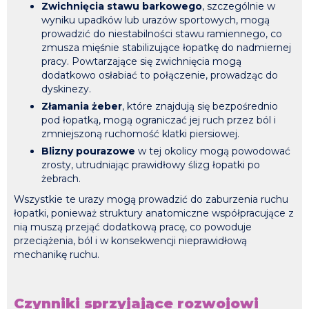
Zwichnięcia stawu barkowego
, szczególnie w
wyniku upadków lub urazów sportowych, mogą
prowadzić do niestabilności stawu ramiennego, co
zmusza mięśnie stabilizujące łopatkę do nadmiernej
pracy. Powtarzające się zwichnięcia mogą
dodatkowo osłabiać to połączenie, prowadząc do
dyskinezy.
Złamania żeber
, które znajdują się bezpośrednio
pod łopatką, mogą ograniczać jej ruch przez ból i
zmniejszoną ruchomość klatki piersiowej.
Blizny pourazowe
w tej okolicy mogą powodować
zrosty, utrudniając prawidłowy ślizg łopatki po
żebrach.
Wszystkie te urazy mogą prowadzić do zaburzenia ruchu
łopatki, ponieważ struktury anatomiczne współpracujące z
nią muszą przejąć dodatkową pracę, co powoduje
przeciążenia, ból i w konsekwencji nieprawidłową
mechanikę ruchu.
Czynniki sprzyjające rozwojowi