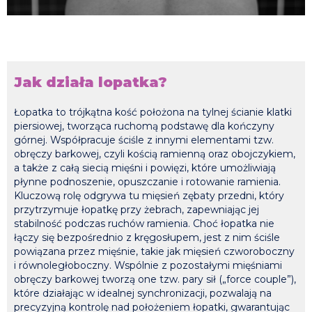
Jak działa lopatka?
Łopatka to trójkątna kość położona na tylnej ścianie klatki
piersiowej, tworząca ruchomą podstawę dla kończyny
górnej. Współpracuje ściśle z innymi elementami tzw.
obręczy barkowej, czyli kością ramienną oraz obojczykiem,
a także z całą siecią mięśni i powięzi, które umożliwiają
płynne podnoszenie, opuszczanie i rotowanie ramienia.
Kluczową rolę odgrywa tu mięsień zębaty przedni, który
przytrzymuje łopatkę przy żebrach, zapewniając jej
stabilność podczas ruchów ramienia. Choć łopatka nie
łączy się bezpośrednio z kręgosłupem, jest z nim ściśle
powiązana przez mięśnie, takie jak mięsień czworoboczny
i równoległoboczny. Wspólnie z pozostałymi mięśniami
obręczy barkowej tworzą one tzw. pary sił („force couple”),
które działając w idealnej synchronizacji, pozwalają na
precyzyjną kontrolę nad położeniem łopatki, gwarantując