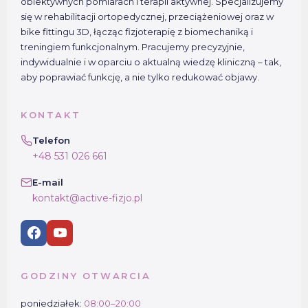
obiektywnych pomiarach i terapii aktywnej. Specjalizujemy
się w rehabilitacji ortopedycznej, przeciążeniowej oraz w
bike fittingu 3D, łącząc fizjoterapię z biomechaniką i
treningiem funkcjonalnym. Pracujemy precyzyjnie,
indywidualnie i w oparciu o aktualną wiedzę kliniczną – tak,
aby poprawiać funkcję, a nie tylko redukować objawy.
KONTAKT
Telefon
+48 531 026 661
E-mail
kontakt@active-fizjo.pl
GODZINY OTWARCIA
poniedziałek:
08:00–20:00