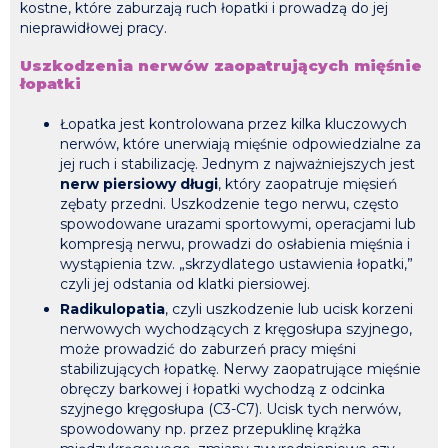
kostne, które zaburzają ruch łopatki i prowadzą do jej
nieprawidłowej pracy.
Uszkodzenia nerwów zaopatrujących mięśnie
łopatki
Łopatka jest kontrolowana przez kilka kluczowych
nerwów, które unerwiają mięśnie odpowiedzialne za
jej ruch i stabilizację. Jednym z najważniejszych jest
nerw piersiowy długi
, który zaopatruje mięsień
zębaty przedni. Uszkodzenie tego nerwu, często
spowodowane urazami sportowymi, operacjami lub
kompresją nerwu, prowadzi do osłabienia mięśnia i
wystąpienia tzw. „skrzydlatego ustawienia łopatki,”
czyli jej odstania od klatki piersiowej.
Radikulopatia
, czyli uszkodzenie lub ucisk korzeni
nerwowych wychodzących z kręgosłupa szyjnego,
może prowadzić do zaburzeń pracy mięśni
stabilizujących łopatkę. Nerwy zaopatrujące mięśnie
obręczy barkowej i łopatki wychodzą z odcinka
szyjnego kręgosłupa (C3-C7). Ucisk tych nerwów,
spowodowany np. przez przepuklinę krążka