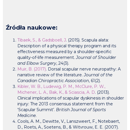
Źródła naukowe:
Tibaek, S., & Gadsboell, J
. (2015). Scapula alata:
Description of a physical therapy program and its
effectiveness measured by a shoulder-specific
quality-of-life measurement.
Journal of Shoulder
and Elbow Surgery
, 24(3).
Muir, B. (2017)
. Dorsal scapular nerve neuropathy: A
narrative review of the literature.
Journal of the
Canadian Chiropractic Association
, 61(2).
Kibler, W. B., Ludewig, P. M., McClure, P. W.,
Michener, L. A., Bak, K., & Sciascia, A. D
. (2013).
Clinical implications of scapular dyskinesis in shoulder
injury: The 2013 consensus statement from the
‘Scapular Summit’.
British Journal of Sports
Medicine
.
Cools, A. M., Dewitte, V., Lanszweert, F., Notebaert,
D., Roets, A., Soetens, B., & Witvrouw, E. E. (2007).