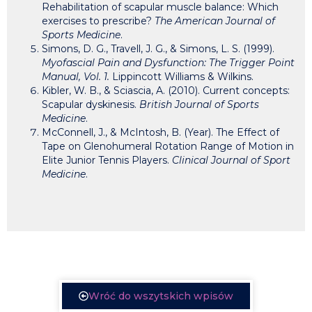
Rehabilitation of scapular muscle balance: Which
exercises to prescribe?
The American Journal of
Sports Medicine
.
Simons, D. G., Travell, J. G., & Simons, L. S. (1999).
Myofascial Pain and Dysfunction: The Trigger Point
Manual, Vol. 1.
Lippincott Williams & Wilkins.
Kibler, W. B., & Sciascia, A. (2010). Current concepts:
Scapular dyskinesis.
British Journal of Sports
Medicine
.
McConnell, J., & McIntosh, B. (Year). The Effect of
Tape on Glenohumeral Rotation Range of Motion in
Elite Junior Tennis Players.
Clinical Journal of Sport
Medicine
.
Wróć do wszytskich wpisów