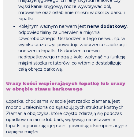
międzykręgowego, zmiany zwyrodnieniowe czy
wąski kanał kręgowy, może wywoływać ból,
mrowienie oraz osłabienie mięśni w okolicy barku i
łopatki.
Kolejnym ważnym nerwem jest
nerw dodatkowy
,
odpowiedzialny za unerwienie mięśnia
czworobocznego. Uszkodzenie tego nerwu, np. w
wyniku urazu szyi, powoduje zaburzenia stabilizacji i
unoszenia łopatki. Uszkodzenia nerwu
nadłopatkowego mogą z kolei wpłynąć na funkcję
mięśni stożka rotatorów, co wtórnie destabilizuje
całą obręcz barkową.
Urazy kości wspierających łopatkę lub urazy
w obrębie stawu barkowego
Łopatka, choć sama w sobie jest rzadko złamana, jest
mocno uzależniona od sąsiadujących struktur kostnych.
Złamania obojczyka, które często zdarzają się podczas
upadków na ramię lub bark, wpływają na ustawienie
łopatki, ograniczając jej ruch i powodując kompensacyjne
napięcia mięśni.