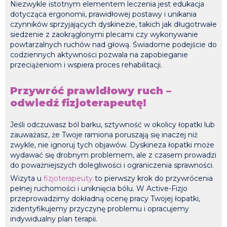
Niezwykle istotnym elementem leczenia jest edukacja
dotycząca ergonomii, prawidłowej postawy i unikania
czynników sprzyjających dyskinezie, takich jak długotrwałe
siedzenie z zaokrąglonymi plecami czy wykonywanie
powtarzalnych ruchów nad głową. Świadome podejście do
codziennych aktywności pozwala na zapobieganie
przeciążeniom i wspiera proces rehabilitacji.
Przywróć prawidłowy ruch –
odwiedź fizjoterapeutę!
Jeśli odczuwasz ból barku, sztywność w okolicy łopatki lub
zauważasz, że Twoje ramiona poruszają się inaczej niż
zwykle, nie ignoruj tych objawów. Dyskineza łopatki może
wydawać się drobnym problemem, ale z czasem prowadzi
do poważniejszych dolegliwości i ograniczenia sprawności.
Wizyta u
fizjoterapeuty
to pierwszy krok do przywrócenia
pełnej ruchomości i uniknięcia bólu. W Active-Fizjo
przeprowadzimy dokładną ocenę pracy Twojej łopatki,
zidentyfikujemy przyczynę problemu i opracujemy
indywidualny plan terapii.