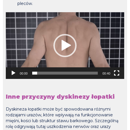
pleców.
Odtwarzacz
video
00:00
00:40
Inne przyczyny dyskinezy łopatki
Dyskineza łopatki może być spowodowana różnymi
rodzajami urazów, które wpływają na funkcjonowanie
mięśni, kości lub struktur stawu barkowego. Szczególną
rolę odgrywają tutaj uszkodzenia nerwów oraz urazy