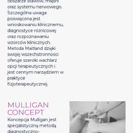
obszarze stawów, mięśni
oraz systemu nerwowego.
Szczególna uwaga
poświęcona jest
wnioskowaniu klinicznemu,
diagnostyce różnicowej
oraz rozpoznawaniu
wzorców klinicznych.
Metoda Maitland dzięki
swojej wszechstronności
oferuje szeroki wachlarz
opcji terapeutycznych i
jest cennym narzędziem w
praktyce
fizjoterapeutycznej.
MULLIGAN
CONCEPT
Koncepcja Mulligan jest
specjalistyczną metodą
diagnostyczno-