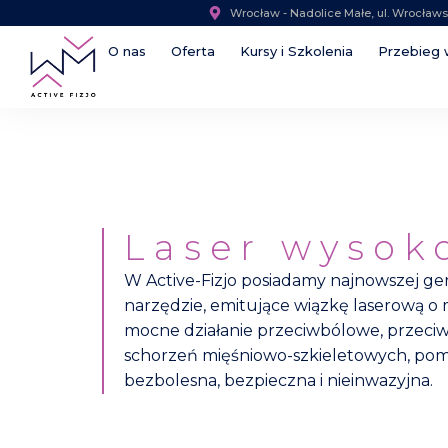
Wrocław - Nadolice Małe, ul. Wrocław
O nas
Oferta
Kursy i Szkolenia
Przebieg 
Laser wysok
W Active-Fizjo posiadamy najnowszej gen
narzędzie, emitujące wiązkę laserową 
mocne działanie przeciwbólowe, przeciw
schorzeń mięśniowo-szkieletowych, pomaga
bezbolesna, bezpieczna i nieinwazyjna.