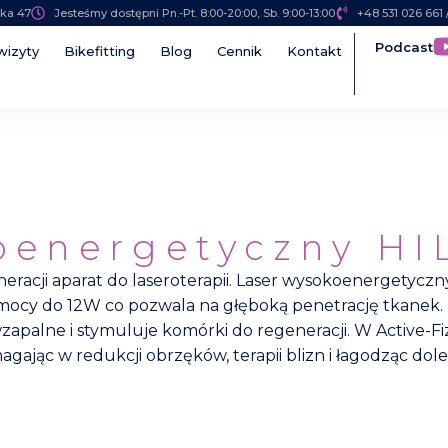
ska 47
Jesteśmy dostępni Pn.-Pt. 8:00-20:00, Sb. 9:00-13:00
‭+48 531 026 661‬
Podcast
wizyty
Bikefitting
Blog
Cennik
Kontakt
oenergetyczny HI
eracji aparat do laseroterapii. Laser wysokoenergetycz
o mocy do 12W co pozwala na głęboką penetrację tkanek
zapalne i stymuluje komórki do regeneracji. W Active-F
jąc w redukcji obrzęków, terapii blizn i łagodząc doleg