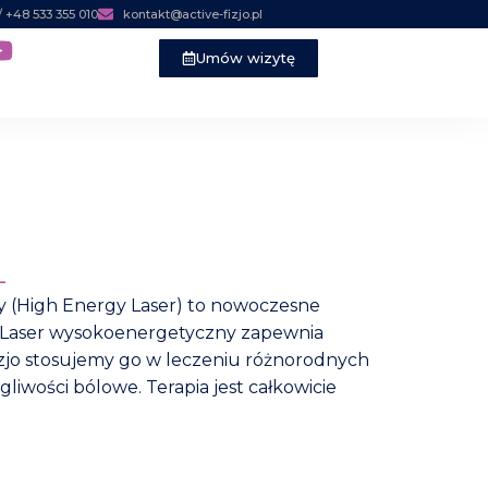
 / +48 533 355 010
kontakt@active-fizjo.pl
Umów wizytę
L
ny (High Energy Laser) to nowoczesne
. Laser wysokoenergetyczny zapewnia
izjo stosujemy go w leczeniu różnorodnych
liwości bólowe. Terapia jest całkowicie