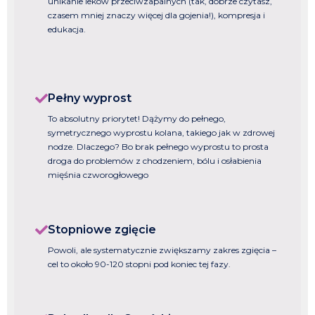
unikanie leków przeciwzapalnych (tak, dobrze czytasz,
czasem mniej znaczy więcej dla gojenia!), kompresja i
edukacja.
Pełny wyprost
To absolutny priorytet! Dążymy do pełnego,
symetrycznego wyprostu kolana, takiego jak w zdrowej
nodze. Dlaczego? Bo brak pełnego wyprostu to prosta
droga do problemów z chodzeniem, bólu i osłabienia
mięśnia czworogłowego
Stopniowe zgięcie
Powoli, ale systematycznie zwiększamy zakres zgięcia –
cel to około 90-120 stopni pod koniec tej fazy.