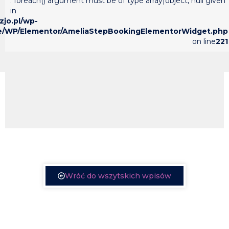
: foreach() argument must be of type array|object, null given
in
zjo.pl/wp-
ture/WP/Elementor/AmeliaStepBookingElementorWidget.php
on line
221
Wróć do wszytskich wpisów