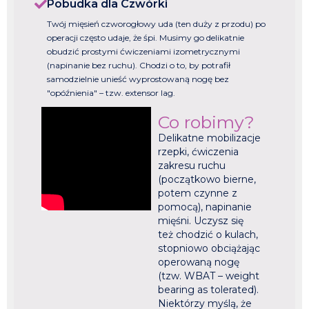
Pobudka dla Czwórki
Twój mięsień czworogłowy uda (ten duży z przodu) po
operacji często udaje, że śpi. Musimy go delikatnie
obudzić prostymi ćwiczeniami izometrycznymi
(napinanie bez ruchu). Chodzi o to, by potrafił
samodzielnie unieść wyprostowaną nogę bez
"opóźnienia" – tzw. extensor lag.
Co robimy?
Delikatne mobilizacje
rzepki, ćwiczenia
zakresu ruchu
(początkowo bierne,
potem czynne z
pomocą), napinanie
mięśni. Uczysz się
też chodzić o kulach,
stopniowo obciążając
operowaną nogę
(tzw. WBAT – weight
bearing as tolerated).
Niektórzy myślą, że