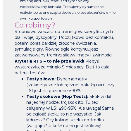
zmianę kierunku, start, zatrzymanie czy
niespodziewany kontakt. Trenujemy dynamiczne
reakcje, bo to one często decydują o bezpieczeństwie – i o
wyniku sportowym.
Co robimy?
Stopniowo wracasz do treningów specyficznych
dla Twojej dyscypliny. Początkowo bez kontaktu,
potem coraz bardziej złożone ćwiczenia,
symulacje gry. Równolegle kontynuujesz
zaawansowany trening siłowy, mocy i zwinności.
Kryteria RTS – to nie przelewki!
Kiedyś
wystarczyło, że minęło 9 miesięcy. Dziś to cała
bateria testów:
Testy siłowe:
Dynamometry
(izokinetyczne lub ręczne) pokażą nam, czy
LSI jest na poziomie ≥90%.
Testy skokowe (Hop Tests):
Skok w dal
na jednej nodze, trójskok itp. Tu też
celujemy w LSI ≥90-95%. Ale uwaga! Sama
odległość skoku to nie wszystko. Jak
lądujesz? Czy kolano ucieka do środka
(walguje)? Jakość ruchu jest królową!