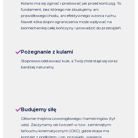
Kolano ma się zginać i prostować jak przed kontuzją. To
fundament, bez którego nie zbudujemy ani
prawidłowego chodu, ani efektywnego wzorca ruchu.
Nawet kilka stopni ograniczenia może wpływać na
biomechanikę całej kończyny i prowadzić do przeciążeń.
Pożegnanie z kulami
Stopniowo odstawiasz kule, a Twój chód staje się coraz
bardziej naturalny.
Budujemy siłę
Głównie mięśnia czworogłowego i hamstringów (tył
uda). Zaczynamy od ćwiczeń w tzw. zamkniętym
łańcuchu kinematycznym (CKC), gdzie stopa ma
kontakt z podłożem – np. przysiady, wspięcia,