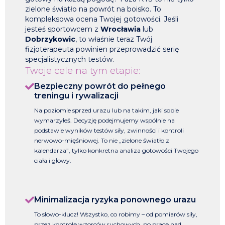
zielone światło na powrót na boisko. To
kompleksowa ocena Twojej gotowości. Jeśli
jesteś sportowcem z
Wrocławia
lub
Dobrzykowic
, to właśnie teraz Twój
fizjoterapeuta powinien przeprowadzić serię
specjalistycznych testów.
Twoje cele na tym etapie:
Bezpieczny powrót do pełnego
treningu i rywalizacji
Na poziomie sprzed urazu lub na takim, jaki sobie
wymarzyłeś. Decyzję podejmujemy wspólnie na
podstawie wyników testów siły, zwinności i kontroli
nerwowo-mięśniowej. To nie „zielone światło z
kalendarza”, tylko konkretna analiza gotowości Twojego
ciała i głowy.
Minimalizacja ryzyka ponownego urazu
To słowo-klucz! Wszystko, co robimy – od pomiarów siły,
przez kontrolę wzorców ruchowych, po pracę nad