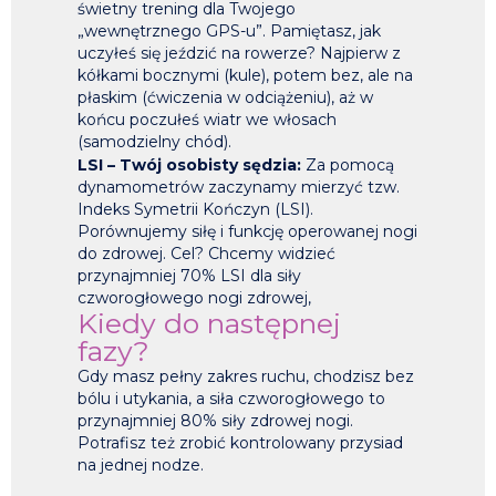
świetny trening dla Twojego
„wewnętrznego GPS-u”. Pamiętasz, jak
uczyłeś się jeździć na rowerze? Najpierw z
kółkami bocznymi (kule), potem bez, ale na
płaskim (ćwiczenia w odciążeniu), aż w
końcu poczułeś wiatr we włosach
(samodzielny chód).
LSI – Twój osobisty sędzia:
Za pomocą
dynamometrów zaczynamy mierzyć tzw.
Indeks Symetrii Kończyn (LSI).
Porównujemy siłę i funkcję operowanej nogi
do zdrowej. Cel? Chcemy widzieć
przynajmniej 70% LSI dla siły
czworogłowego nogi zdrowej,
Kiedy do następnej
fazy?
Gdy masz pełny zakres ruchu, chodzisz bez
bólu i utykania, a siła czworogłowego to
przynajmniej 80% siły zdrowej nogi.
Potrafisz też zrobić kontrolowany przysiad
na jednej nodze.