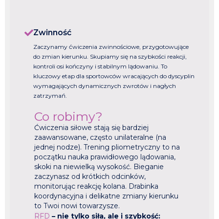
Zwinność
Zaczynamy ćwiczenia zwinnościowe, przygotowujące
do zmian kierunku. Skupiamy się na szybkości reakcji,
kontroli osi kończyny i stabilnym lądowaniu. To
kluczowy etap dla sportowców wracających do dyscyplin
wymagających dynamicznych zwrotów i nagłych
zatrzymań.
Co robimy?
Ćwiczenia siłowe stają się bardziej
zaawansowane, często unilateralne (na
jednej nodze). Trening pliometryczny to na
początku nauka prawidłowego lądowania,
skoki na niewielką wysokość. Bieganie
zaczynasz od krótkich odcinków,
monitorując reakcję kolana. Drabinka
koordynacyjna i delikatne zmiany kierunku
to Twoi nowi towarzysze.
RFD
– nie tylko siła, ale i szybkość: