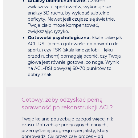
Analizy biomechaniczne:
Czasem,
zwłaszcza u sportowców, wykonuje się
analizy 3D ruchu, by wyłapać subtelne
deficyty. Nawet jeśli czujesz się świetnie,
Twoje ciało może kompensować,
zwiększając ryzyko.
Gotowość psychologiczna:
Skale takie jak
ACL-RSI (ocena gotowości do powrotu do
sportu) czy TSK (skala kinezjofobii – lęku
przed ruchem) pomagają ocenić, czy Twoja
głowa jest równie gotowa, co noga. Wynik
na ACL-RSI powyżej 60-70 punktów to
dobry znak.
Gotowy, żeby odzyskać pełną
sprawność po rekonstrukcji ACL?​
Twoje kolano potrzebuje czegoś więcej niż
czasu. Potrzebuje precyzyjnych danych,
przemyślanej progresji i specjalisty, który
poprowadzi Cię przez cały proces – od