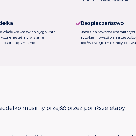
dełka
Bezpieczeństwo
e właściwe ustawienie jego kąta,
Jazda na rowerze charakteryzu
rycznej jesteśmy w stanie
ryzykiem wystąpienia zespołó
j dokonanej zmianie.
lędźwiowego i miednicy pozwa
siodełko musimy przejść przez poniższe etapy.