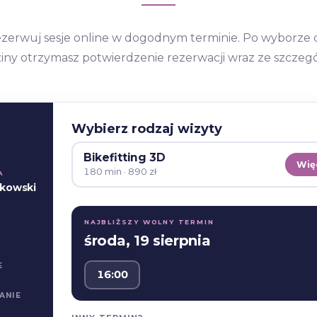
zerwuj sesje online w dogodnym terminie. Po wyborze d
iny otrzymasz potwierdzenie rezerwacji wraz ze szczegó