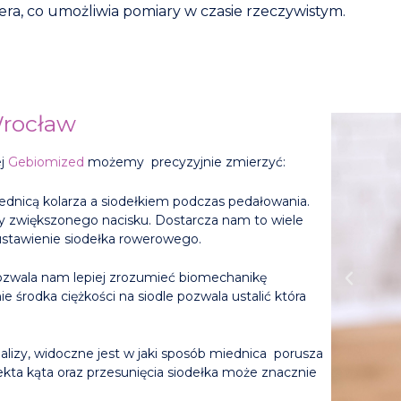
, co umożliwia pomiary w czasie rzeczywistym.
Wrocław
ej
Gebiomized
możemy precyzyjnie zmierzyć:
ednicą kolarza a siodełkiem podczas pedałowania.
fy zwiększonego nacisku. Dostarcza nam to wiele
ustawienie siodełka rowerowego.
zwala nam lepiej zrozumieć biomechanikę
 środka ciężkości na siodle pozwala ustalić która
lizy, widoczne jest w jaki sposób miednica porusza
ekta kąta oraz przesunięcia siodełka może znacznie