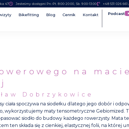
ska 47
Jesteśmy dostępni Pn.-Pt. 8:00-20:00, Sb. 9:00-13:00
‭+48 531 026 661‬
Podcast
wizyty
Bikefitting
Blog
Cennik
Kontakt
rowerowego na maci
j
cław Dobrzykowice
 ciała spoczywa na siodełku dlatego jego dobór i odpow
łko, wykorzystujemy maty tensometryczne Gebiomized. Te
opasować siodło do budowy każdego rowerzysty. Mata t
m ten składa się z cienkiej, elastycznej folii, na której 