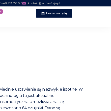
 / +48 533 355 010
kontakt@active-fizjo.pl
Umów wizytę
e
iednie ustawienie są niezwykle istotne. W
chnologia ta jest aktualnie
ensometryczna umożliwia analizę
umieszczono 64 czujniki. Dane są