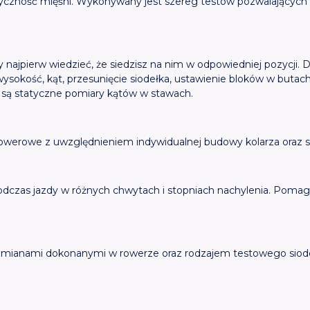
czność mięśni. Wykonywany jest szereg testów pozwalających o
 najpierw wiedzieć, że siedzisz na nim w odpowiedniej pozycji.
wysokość, kąt, przesunięcie siodełka, ustawienie bloków w buta
są statyczne pomiary kątów w stawach.
a
owerowe z uwzględnieniem indywidualnej budowy kolarza oraz st
czas jazdy w różnych chwytach i stopniach nachylenia. Pomag
i zmianami dokonanymi w rowerze oraz rodzajem testowego siod