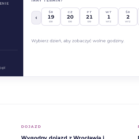
DOJAZD
Wygodny dojazd z Wrocławia i