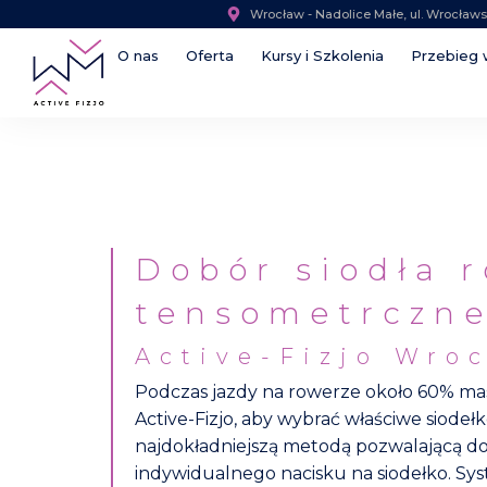
Wrocław - Nadolice Małe, ul. Wrocław
O nas
Oferta
Kursy i Szkolenia
Przebieg 
Dobór siodła 
tensometrczne
Active-Fizjo Wro
Podczas jazdy na rowerze około 60% masy
Active-Fizjo, aby wybrać właściwe siode
najdokładniejszą metodą pozwalającą d
indywidualnego nacisku na siodełko. Syste