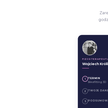
Zare
godz