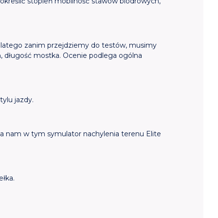
kreślić stopień mobilność stawów biodrowych,
 Dlatego zanim przejdziemy do testów, musimy
ch, długość mostka. Ocenie podlega ogólna
ylu jazdy.
a nam w tym symulator nachylenia terenu Elite
ełka.