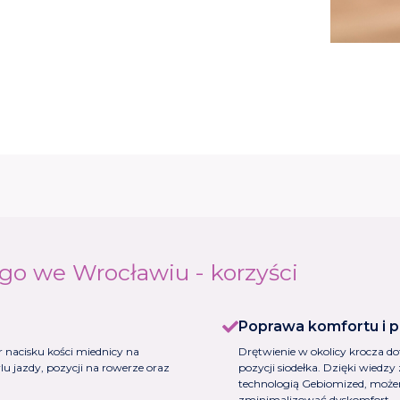
go we Wrocławiu - korzyści
Poprawa komfortu i p
nacisku kości miednicy na
Drętwienie w okolicy krocza do
lu jazdy, pozycji na rowerze oraz
pozycji siodełka. Dzięki wiedz
technologią Gebiomized, możem
zminimalizować dyskomfort.