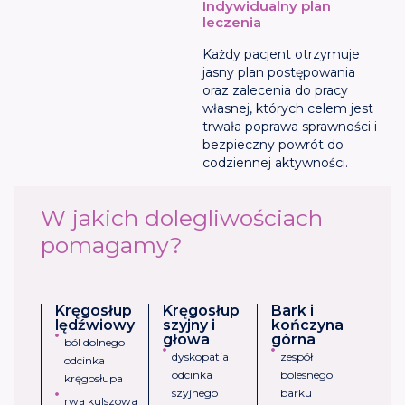
Indywidualny plan
leczenia
Każdy pacjent otrzymuje
jasny plan postępowania
oraz zalecenia do pracy
własnej, których celem jest
trwała poprawa sprawności i
bezpieczny powrót do
codziennej aktywności.
W jakich dolegliwościach
pomagamy?
Kręgosłup
Kręgosłup
Bark i
lędźwiowy
szyjny i
kończyna
głowa
górna
ból dolnego
dyskopatia
zespół
odcinka
odcinka
bolesnego
kręgosłupa
szyjnego
barku
rwa kulszowa