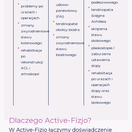
podeszwowego
udowo-
problemy po
tendinopatia
panewkowy
urazach i
ścięgna
(FAI)
operacjach
Achillesa
tendinopatie
zmiany
skręcenia
okolicy biodra
zwyrodnieniowe
stawu
stawu
zmiany
skokowego
kolanowego
zwyrodnieniowe
płaskostopie /
stawu
rehabilitacja
zaburzenia
biodrowego
po
ustawienia
rekonstrukcji
stopy
ACL i
rehabilitacja
artroskopii
po urazach i
operacjach
stopy oraz
stawu
skokowego
Dlaczego Active-Fizjo?
W Active-Fizjo łączymy doświadczenie