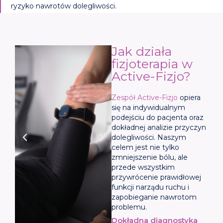
ryzyko nawrotów dolegliwości.
Jak działa
fizjoterapia w
Active-Fizjo?
Zespół Active-Fizjo
opiera
się na indywidualnym
podejściu do pacjenta oraz
dokładnej analizie przyczyn
dolegliwości. Naszym
celem jest nie tylko
zmniejszenie bólu, ale
przede wszystkim
przywrócenie prawidłowej
funkcji narządu ruchu i
zapobieganie nawrotom
problemu.
Dokładna diagnostyka