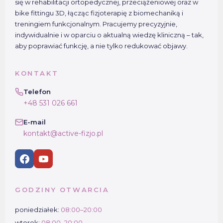
się w rehabilitacji ortopedycznej, przeciążeniowej oraz w
bike fittingu 3D, łącząc fizjoterapię z biomechaniką i
treningiem funkcjonalnym. Pracujemy precyzyjnie,
indywidualnie i w oparciu o aktualną wiedzę kliniczną – tak,
aby poprawiać funkcję, a nie tylko redukować objawy.
KONTAKT
Telefon
+48 531 026 661
E-mail
kontakt@active-fizjo.pl
GODZINY OTWARCIA
poniedziałek:
08:00–20:00
wtorek:
08:00–20:00