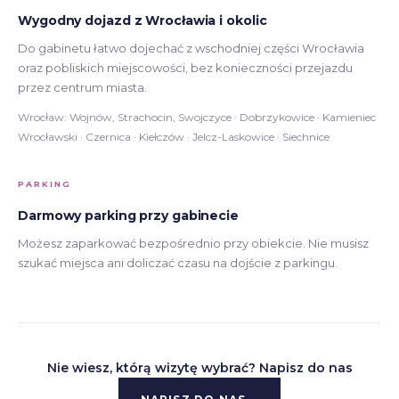
Wygodny dojazd z Wrocławia i okolic
Do gabinetu łatwo dojechać z wschodniej części Wrocławia
oraz pobliskich miejscowości, bez konieczności przejazdu
przez centrum miasta.
Wrocław: Wojnów, Strachocin, Swojczyce · Dobrzykowice · Kamieniec
Wrocławski · Czernica · Kiełczów · Jelcz-Laskowice · Siechnice
PARKING
Darmowy parking przy gabinecie
Możesz zaparkować bezpośrednio przy obiekcie. Nie musisz
szukać miejsca ani doliczać czasu na dojście z parkingu.
Nie wiesz, którą wizytę wybrać? Napisz do nas