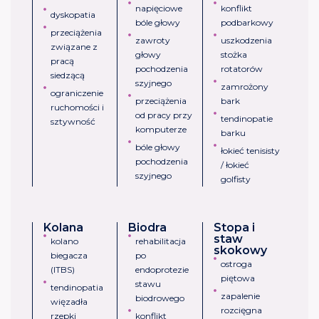
napięciowe
konflikt
dyskopatia
bóle głowy
podbarkowy
przeciążenia
zawroty
uszkodzenia
związane z
głowy
stożka
pracą
pochodzenia
rotatorów
siedzącą
szyjnego
zamrożony
ograniczenie
przeciążenia
bark
ruchomości i
od pracy przy
tendinopatie
sztywność
komputerze
barku
bóle głowy
łokieć tenisisty
pochodzenia
/ łokieć
szyjnego
golfisty
Kolana
Biodra
Stopa i
staw
kolano
rehabilitacja
skokowy
biegacza
po
ostroga
(ITBS)
endoprotezie
piętowa
stawu
tendinopatia
zapalenie
biodrowego
więzadła
rozcięgna
rzepki
konflikt